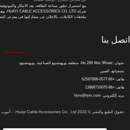
ملحقات الكابلات القابلة للانكماش على البارد التي تنتجها شركة Huayi Cable
مع استمرار تطور صناعة الطاقة، يعد الابتكار والموثوقية أم
ة مانعة للتسرب خاصة لتحقيق الختم
شركة O.,LTD
وية.
ملحقات الكابلات، بالإعلان عن مشاركتها في معرض الش
القادم.
اتصل بنا
عنوان: No.208 Wei 3Road، منطقة يويهتشينغ الصناعية، يويهتشينغ،
تشجيانغ، الصين
هاتف:
+86-0577-62507088
هاتف:
+86-13868716075
بريد إلكتروني:
hyrs@hyrs.com
حقوق الطبع والنشر © 2022 Huayi Cable Accessories Co., Ltd. - أنبوب